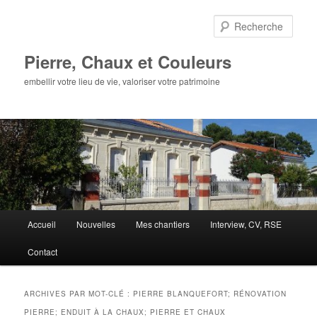
Aller
Aller
au
au
Rech
contenu
contenu
principal
secondaire
Pierre, Chaux et Couleurs
embellir votre lieu de vie, valoriser votre patrimoine
Menu
Accueil
Nouvelles
Mes chantiers
Interview, CV, RSE
principal
Contact
ARCHIVES PAR MOT-CLÉ :
PIERRE BLANQUEFORT; RÉNOVATION
PIERRE; ENDUIT À LA CHAUX; PIERRE ET CHAUX