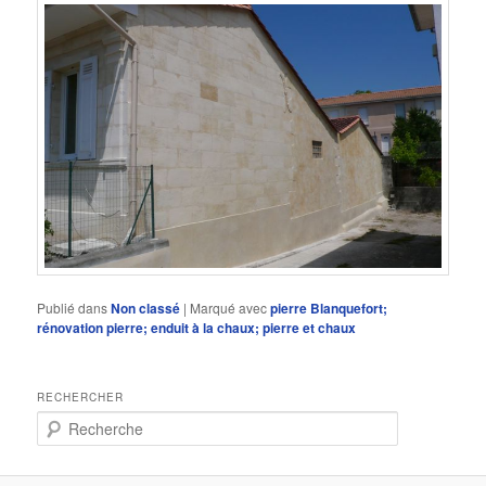
Publié dans
Non classé
|
Marqué avec
pierre Blanquefort;
rénovation pierre; enduit à la chaux; pierre et chaux
RECHERCHER
R
e
c
h