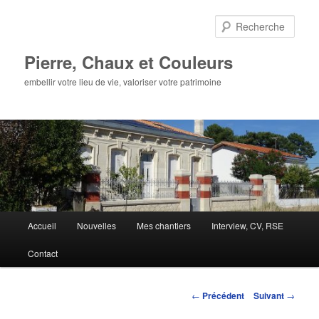
Aller
au
Rech
contenu
principal
Pierre, Chaux et Couleurs
embellir votre lieu de vie, valoriser votre patrimoine
Menu
Accueil
Nouvelles
Mes chantiers
Interview, CV, RSE
principal
Contact
Navigation
←
Précédent
Suivant
→
des