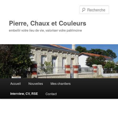
Aller
au
Rech
contenu
principal
Pierre, Chaux et Couleurs
embellir votre lieu de vie, valoriser votre patrimoine
Menu
Accueil
Nouvelles
Mes chantiers
principal
Interview, CV, RSE
Contact