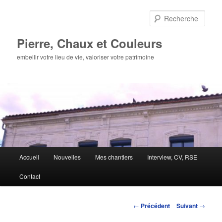
Aller
au
Rech
contenu
principal
Pierre, Chaux et Couleurs
embellir votre lieu de vie, valoriser votre patrimoine
Menu
Accueil
Nouvelles
Mes chantiers
Interview, CV, RSE
principal
Contact
Navigation
←
Précédent
Suivant
→
des