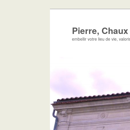
Aller
Aller
au
au
contenu
contenu
Pierre, Chaux
principal
secondaire
embellir votre lieu de vie, valor