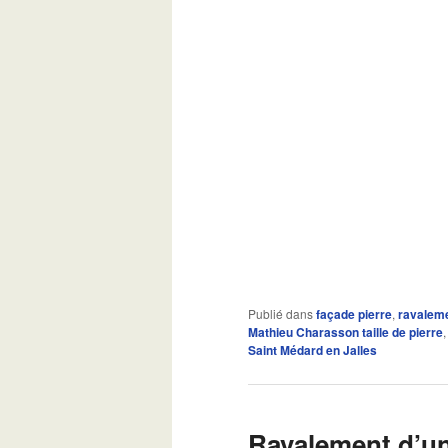
Publié dans
façade pierre
,
ravalem
Mathieu Charasson taille de pierre
Saint Médard en Jalles
Ravalement d’u