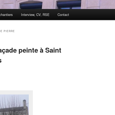
hantiers
Interview, CV, RSE
Contact
DE PIERRE
açade peinte à Saint
s