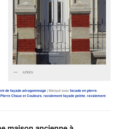
APRES
ent de façade aérogommage
|
Marqué avec
facade en pierre
,
,
Pierre Chaux et Couleurs
,
ravalement façade peinte
,
ravalement
ne maison ancienne à