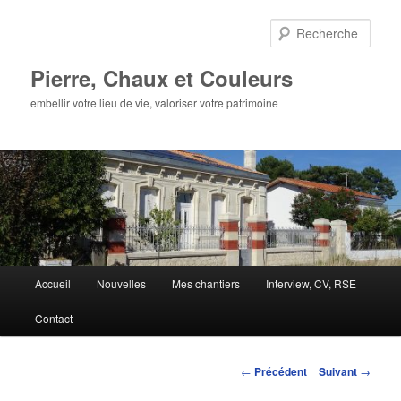
Aller
au
Rech
contenu
principal
Pierre, Chaux et Couleurs
embellir votre lieu de vie, valoriser votre patrimoine
Menu
Accueil
Nouvelles
Mes chantiers
Interview, CV, RSE
principal
Contact
Navigation
←
Précédent
Suivant
→
des