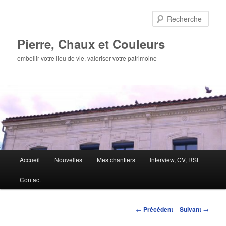
Aller
au
Rech
contenu
principal
Pierre, Chaux et Couleurs
embellir votre lieu de vie, valoriser votre patrimoine
Menu
Accueil
Nouvelles
Mes chantiers
Interview, CV, RSE
principal
Contact
Navigation
←
Précédent
Suivant
→
des